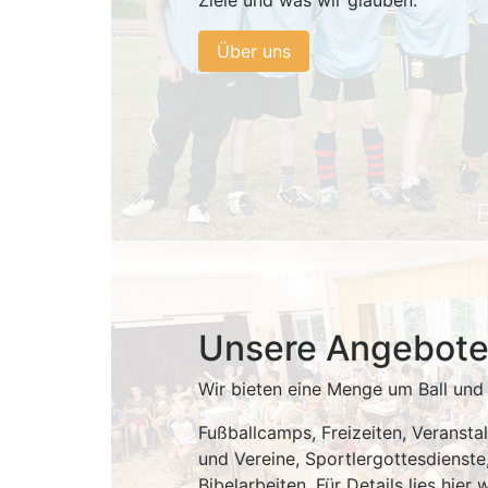
Ziele und was wir glauben.
Über uns
Unsere Angebot
Wir bieten eine Menge um Ball und 
Fußballcamps, Freizeiten, Veransta
und Vereine, Sportlergottesdienst
Bibelarbeiten. Für Details lies hier w