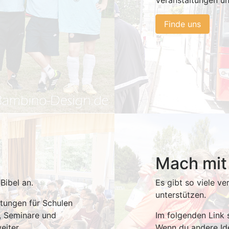
Veranstaltungen u
Finde uns
e
Mach mit
Bibel an.
Es gibt so viele v
unterstützen.
ltungen für Schulen
e, Seminare und
Im folgenden Link s
eiter.
Wenn du andere Ide